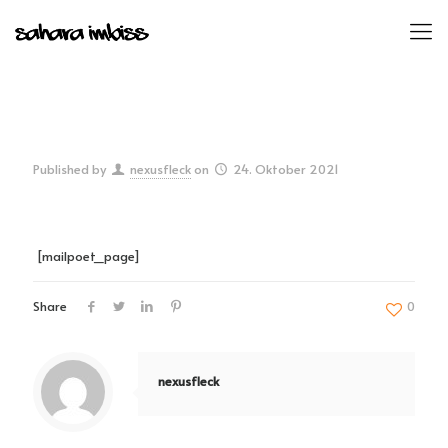
Published by
nexusfleck
on
24. Oktober 2021
[mailpoet_page]
Share
0
nexusfleck